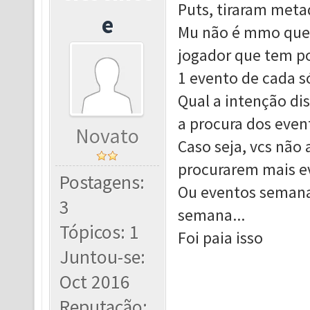
Puts, tiraram meta
e
Mu não é mmo que 
jogador que tem po
1 evento de cada só
Qual a intenção di
a procura dos even
Novato
Caso seja, vcs não
procurarem mais e
Postagens:
Ou eventos semana
3
semana...
Tópicos: 1
Foi paia isso
Juntou-se:
Oct 2016
Reputação: