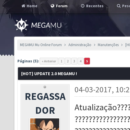
Home
Forum
Recentes
Pesq
MEGAMU Mu Online Forum
Administração
Manutenções
[H
Páginas (5):
« Anterior
1
2
3
4
5
[HOT] UPDATE 2.0 MEGAMU !
04-03-2017, 10:
REGASSA
Atualização????
DOR
???????????????