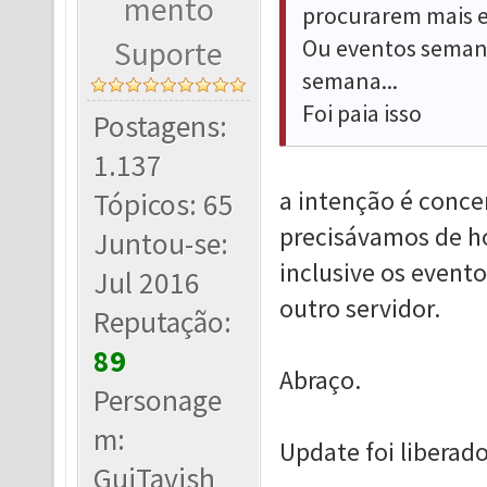
mento
procurarem mais e
Ou eventos semana
Suporte
semana...
Foi paia isso
Postagens:
1.137
a intenção é concen
Tópicos: 65
precisávamos de ho
Juntou-se:
inclusive os event
Jul 2016
outro servidor.
Reputação:
89
Abraço.
Personage
m:
Update foi liberado
GuiTavish