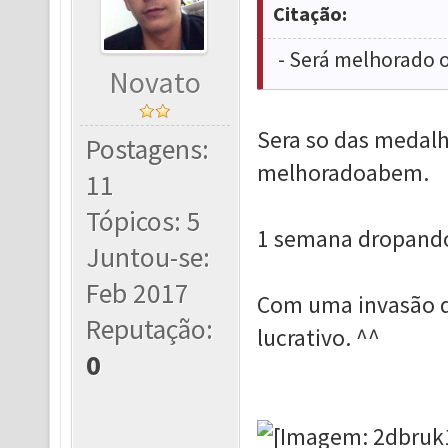
Citação:
- Será melhorado o
Novato
Sera so das medalh
Postagens:
melhoradoabem.
11
Tópicos: 5
1 semana dropando
Juntou-se:
Feb 2017
Com uma invasão d
Reputação:
lucrativo. ^^
0