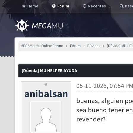
Home
Forum
Recentes
Pesq
MEGAMU Mu Online Forum
Fórum
Dúvidas
[Dúvida] MU H
[Dúvida] MU HELPER AYUDA
05-11-2026, 07:54 P
anibalsan
buenas, alguien po
sea bueno tener en
revender?