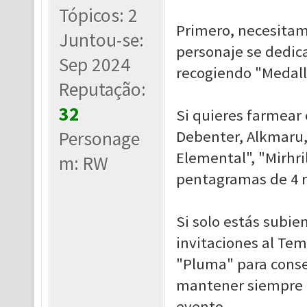
Tópicos: 2
Primero, necesitam
Juntou-se:
personaje se dedic
Sep 2024
recogiendo "Medalla
Reputação:
32
Si quieres farmear
Personage
Debenter, Alkmaru,
Elemental", "Mirhri
m: RW
pentagramas de 4 r
Si solo estás subie
invitaciones al Tem
"Pluma" para conseg
mantener siempre m
evento.