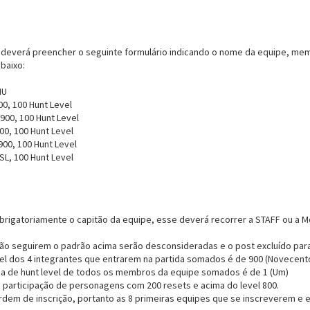
deverá preencher o seguinte formulário indicando o nome da equipe, memb
baixo:
MU
00, 100 Hunt Level
 900, 100 Hunt Level
00, 100 Hunt Level
900, 100 Hunt Level
SL, 100 Hunt Level
rigatoriamente o capitão da equipe, esse deverá recorrer a STAFF ou a Mo
não seguirem o padrão acima serão desconsideradas e o post excluído par
evel dos 4 integrantes que entrarem na partida somados é de 900 (Novecent
a de hunt level de todos os membros da equipe somados é de 1 (Um)
a participação de personagens com 200 resets e acima do level 800.
rdem de inscrição, portanto as 8 primeiras equipes que se inscreverem e 