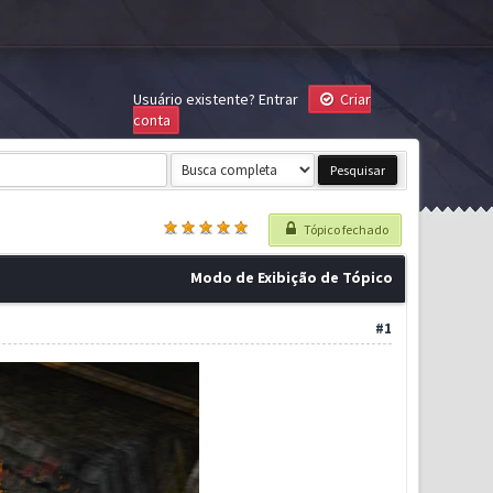
Usuário existente?
Entrar
Criar
conta
Tópico fechado
Modo de Exibição de Tópico
#1