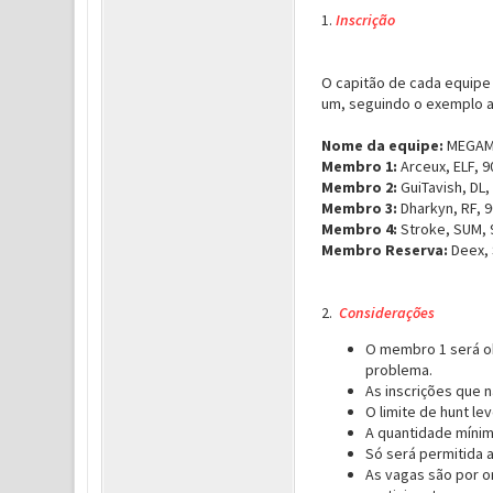
1.
Inscrição
O capitão de cada equipe 
um, seguindo o exemplo a
Nome da equipe:
MEGA
Membro 1:
Arceux, ELF, 9
Membro 2:
GuiTavish, DL,
Membro 3:
Dharkyn, RF, 9
Membro 4:
Stroke, SUM, 
Membro Reserva:
Deex, 
2.
Considerações
O membro 1 será ob
problema.
As inscrições que 
O limite de hunt l
A quantidade mínim
Só será permitida 
As vagas são por o