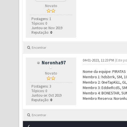
Novato
Postagens: 1
Tópicos: 0
Juntou-se: Nov 2019
Reputação:
0
Encontrar
04-01-2023, 11:23 PM
(Este po
Noronha97
Nome da equipe: PIRATAS 
Novato
Membro 1: hdsbrrk, SM, 10
Membro 2: 0neTapKiLL, GL,
Postagens: 3
Membro 3: EddieRcdS, SM,
Tópicos: 0
Membro 4: BONESTAR, SUM,
Juntou-se: Oct 2019
Membro Reserva: Noronha9
Reputação:
0
Encontrar