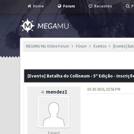
Home
Forum
Recentes
P
MEGAMU Mu Online Forum
Fórum
Eventos
[Evento] Bat
2 Voto(s) - 4.5 em Média
1
2
3
4
5
[Evento] Batalha do Colliseum - 5º Edição - Inscriçõ
03-20-2023, 02:56 PM
mendez1
Expert