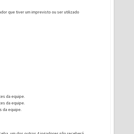
or que tiver um imprevisto ou ser utilizado
tes da equipe.
tes da equipe.
es da equipe.
ceba, um dos outros 4 jogadores não receberá.