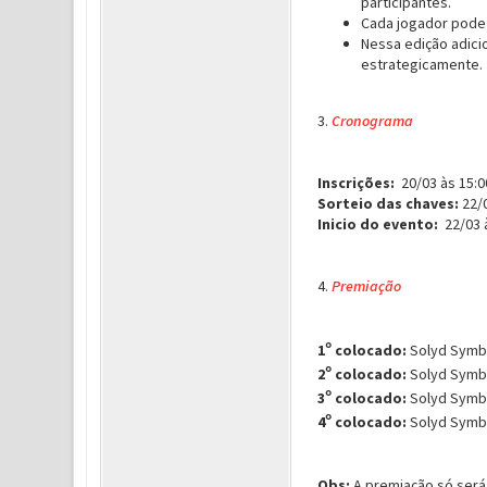
participantes.
Cada jogador pode
Nessa edição adici
estrategicamente.
3.
Cronograma
Inscrições:
20/03 às 15:0
Sorteio das chaves:
22/0
Inicio do evento:
22
/03 
4.
Premiação
1
°
colocado:
Solyd Symbol
2
°
colocado:
Solyd Symbol
3
°
colocado:
Solyd Symbol
4
°
colocado:
Solyd Symbol
Obs:
A premiação só será