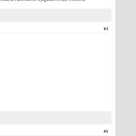
#2
#3