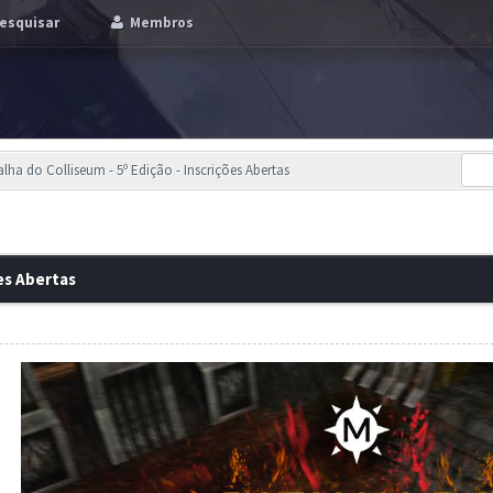
esquisar
Membros
alha do Colliseum - 5º Edição - Inscrições Abertas
es Abertas