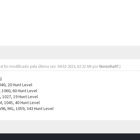
st foi modificado pela última vez: 04-02-2023, 02:32 AM por
Noronha97
.)
2
40, 20 Hunt Level
 1060, 60 Hunt Level
 1027, 19 Hunt Level
 1045, 40 Hunt Level
6, MG, 1059, 343 Hunt Level