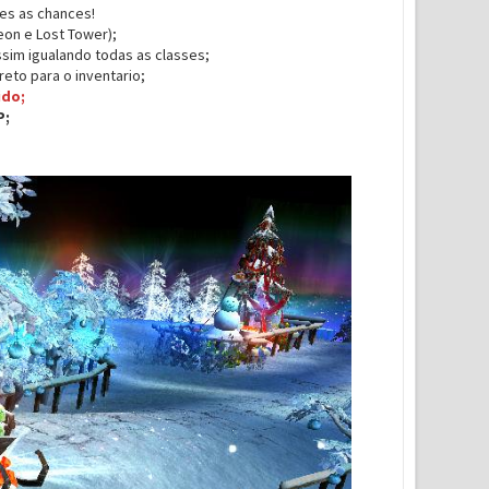
res as chances!
on e Lost Tower);
im igualando todas as classes;
eto para o inventario;
ido;
P;