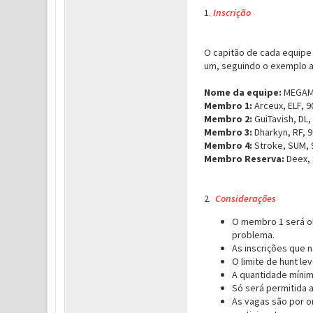
1.
Inscrição
O capitão de cada equipe 
um, seguindo o exemplo a
Nome da equipe:
MEGA
Membro 1:
Arceux, ELF, 9
Membro 2:
GuiTavish, DL,
Membro 3:
Dharkyn, RF, 9
Membro 4:
Stroke, SUM, 
Membro Reserva:
Deex, 
2.
Considerações
O membro 1 será ob
problema.
As inscrições que 
O limite de hunt l
A quantidade mínim
Só será permitida 
As vagas são por o