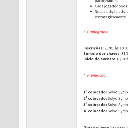
participantes.
Cada jogador pode
Nessa edição adici
estrategicamente.
3.
Cronograma
Inscrições:
28/01 às 19:00
Sorteio das chaves:
31/0
Inicio do evento:
31/01 
4.
Premiação
1
°
colocado:
Solyd Symbol
2
°
colocado:
Solyd Symbol
3
°
colocado:
Solyd Symbol
4
°
colocado:
Solyd Symbol
Obs:
A premiação só será