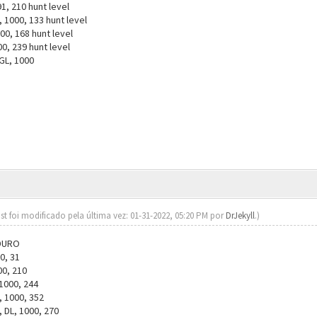
, 210 hunt level
 1000, 133 hunt level
0, 168 hunt level
00, 239 hunt level
GL, 1000
st foi modificado pela última vez: 01-31-2022, 05:20 PM por
DrJekyll
.)
DURO
0, 31
00, 210
1000, 244
 1000, 352
DL, 1000, 270