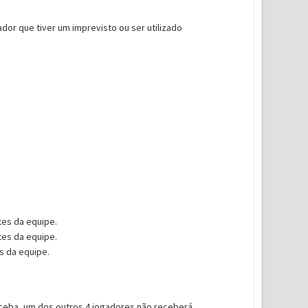
or que tiver um imprevisto ou ser utilizado
tes da equipe.
tes da equipe.
es da equipe.
ceba, um dos outros 4 jogadores não receberá.