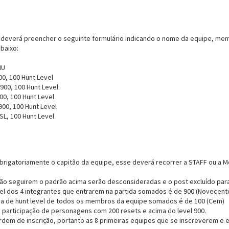
deverá preencher o seguinte formulário indicando o nome da equipe, memb
baixo:
MU
00, 100 Hunt Level
 900, 100 Hunt Level
00, 100 Hunt Level
900, 100 Hunt Level
SL, 100 Hunt Level
rigatoriamente o capitão da equipe, esse deverá recorrer a STAFF ou a Mo
não seguirem o padrão acima serão desconsideradas e o post excluído par
evel dos 4 integrantes que entrarem na partida somados é de 900 (Novecent
a de hunt level de todos os membros da equipe somados é de 100 (Cem)
a participação de personagens com 200 resets e acima do level 900.
rdem de inscrição, portanto as 8 primeiras equipes que se inscreverem e 