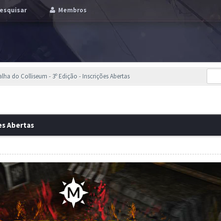
esquisar
Membros
alha do Colliseum - 3º Edição - Inscrições Abertas
es Abertas