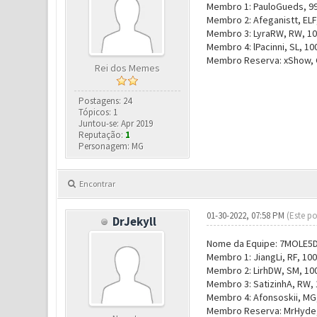
Membro 1: PauloGueds, 991
Membro 2: Afeganistt, ELF,
Membro 3: LyraRW, RW, 100
Membro 4: lPacinni, SL, 10
Membro Reserva: xShow, 
Rei dos Memes
Postagens: 24
Tópicos: 1
Juntou-se: Apr 2019
Reputação:
1
Personagem: MG
Encontrar
01-30-2022, 07:58 PM
(Este po
DrJekyll
Nome da Equipe: 7MOLE5
Membro 1: JiangLi, RF, 100
Membro 2: LirhDW, SM, 10
Membro 3: SatizinhA, RW, 
Membro 4: Afonsoskii, MG,
Membro Reserva: MrHyde, 