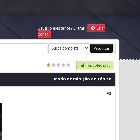
Usuário existente?
Entrar
Criar
conta
Tópico fechado
Modo de Exibição de Tópico
#1