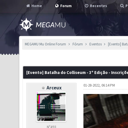
Home
Forum
Recentes
P
MEGAMU Mu Online Forum
Fórum
Eventos
[Evento] Bat
1 Voto(s) - 1 em Média
1
2
3
4
5
[Evento] Batalha do Colliseum - 3º Edição - Inscriçõ
01-28-2022, 06:14 PM
Arceux
Nº493