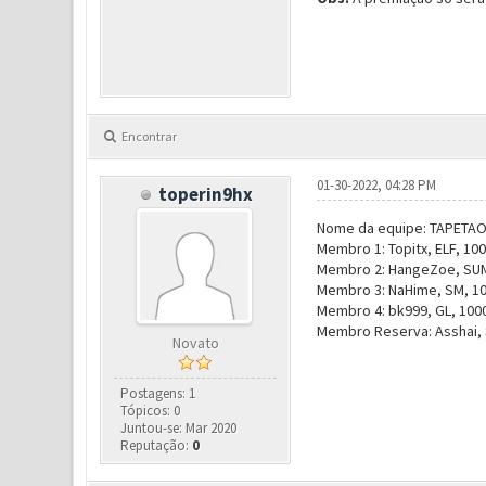
Encontrar
01-30-2022, 04:28 PM
toperin9hx
Nome da equipe: TAPETA
Membro 1: Topitx, ELF, 100
Membro 2: HangeZoe, SUMM
Membro 3: NaHime, SM, 100
Membro 4: bk999, GL, 1000
Membro Reserva: Asshai, S
Novato
Postagens: 1
Tópicos: 0
Juntou-se: Mar 2020
Reputação:
0