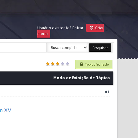
Usuário existente?
Entrar
Criar
conta
Tópico fechado
Modo de Exibição de Tópico
#1