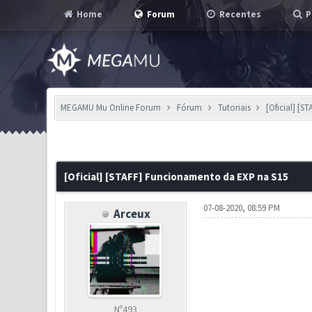
Home
Forum
Recentes
P
MEGAMU Mu Online Forum
Fórum
Tutoriais
[Oficial] [
11 Voto(s) - 2.73 em Média
1
2
3
4
5
[Oficial] [STAFF] Funcionamento da EXP na S15
07-08-2020, 08:59 PM
Arceux
Nº493