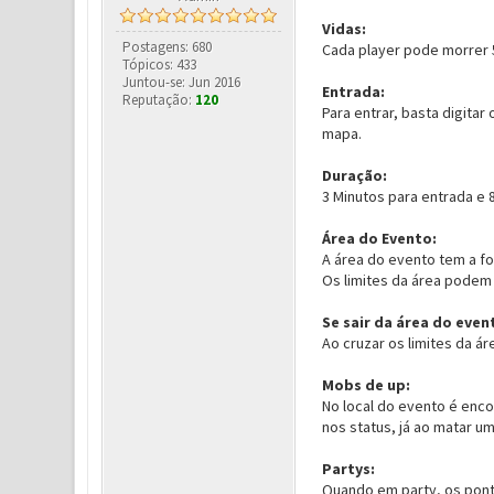
Vidas:
Postagens: 680
Cada player pode morrer 
Tópicos: 433
Juntou-se: Jun 2016
Entrada:
Reputação:
120
Para entrar, basta digit
mapa.
Duração:
3 Minutos para entrada e 
Área do Evento:
A área do evento tem a f
Os limites da área podem 
Se sair da área do even
Ao cruzar os limites da ár
Mobs de up:
No local do evento é enc
nos status, já ao matar u
Partys:
Quando em party, os pont