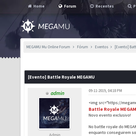
Home
Forum
Recentes
P
MEGAMU Mu Online Forum
Fórum
Eventos
[Evento] Ba
1 Voto(s) - 5 em Média
1
2
3
4
5
[Evento] Battle Royale MEGAMU
09-11-2019, 04:18 PM
admin
<img src="https://megamu
Battle Royale MEGA
Novo evento exclusivo!
No battle royale do MEGA
enquanto conseguirem sob
Admin