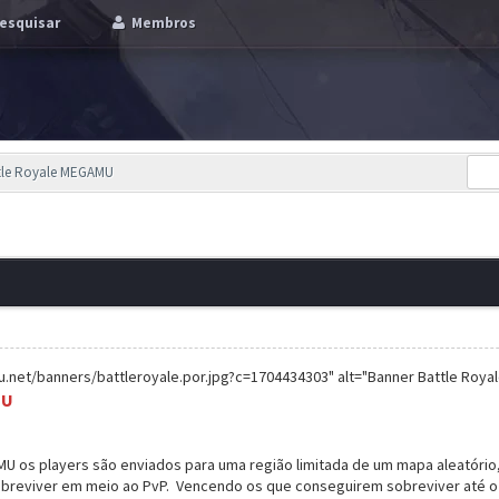
esquisar
Membros
ttle Royale MEGAMU
.net/banners/battleroyale.por.jpg?c=1704434303" alt="Banner Battle Roy
MU
MU os players são enviados para uma região limitada de um mapa aleatór
reviver em meio ao PvP. Vencendo os que conseguirem sobreviver até o f