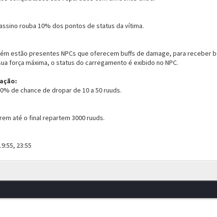
assino rouba 10% dos pontos de status da vítima.
ém estão presentes NPCs que oferecem buffs de damage, para receber ba
sua força máxima, o status do carregamento é exibido no NPC.
pação:
% de chance de dropar de 10 a 50 ruuds.
em até o final repartem 3000 ruuds.
19:55, 23:55