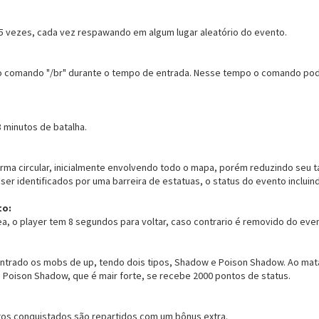
5 vezes, cada vez respawando em algum lugar aleatório do evento.
ar o comando "/br" durante o tempo de entrada. Nesse tempo o comando pod
8 minutos de batalha.
orma circular, inicialmente envolvendo todo o mapa, porém reduzindo seu
ser identificados por uma barreira de estatuas, o status do evento incl
to:
ea, o player tem 8 segundos para voltar, caso contrario é removido do even
ontrado os mobs de up, tendo dois tipos, Shadow e Poison Shadow. Ao mat
m Poison Shadow, que é mair forte, se recebe 2000 pontos de status.
os conquistados são repartidos com um bônus extra.