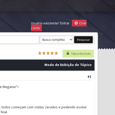
Usuário existente?
Entrar
Criar
conta
Tópico fechado
Modo de Exibição de Tópico
#1
ale Megamu">
io, todos começam com status zerados e podendo evoluir
inal.