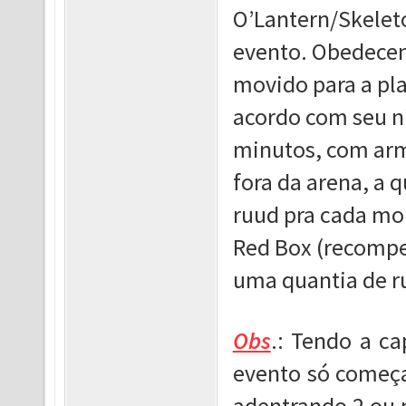
O’Lantern/Skeleto
evento. Obedecen
movido para a pl
acordo com seu n
minutos, com arm
fora da arena, a
ruud pra cada mob
Red Box (recompe
uma quantia de ru
Obs
.: Tendo a c
evento só começa
adentrando 2 ou 