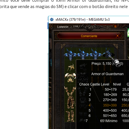
vento você deve comprar o item Armor of Guardsman, no NPC
ita que vende as magias do SM) e clicar com o botão direito nele 