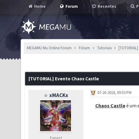
Home
Forum
Recentes
P
MEGAMU Mu Online Forum
Fórum
Tutoriais
[TUTORIAL] 
9 Voto(s) - 3 em Média
1
2
3
4
5
[TUTORIAL] Evento Chaos Castle
07-20-2018, 09:53 PM
xMACKx
Chaos Castle
é um e
Expert