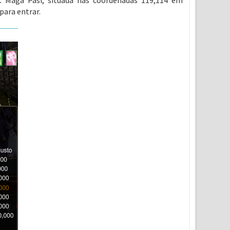
 Maga Pasi, situada nas coordenadas 119,114 em
para entrar.