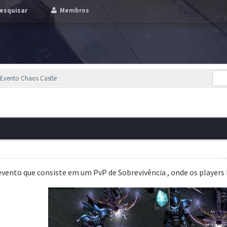
esquisar
Membros
Evento Chaos Castle
vento que consiste em um PvP de Sobrevivência , onde os players 