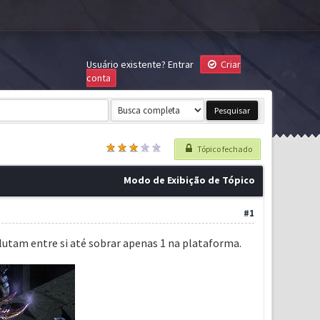
Usuário existente?
Entrar
Criar
conta
Tópico fechado
Modo de Exibição de Tópico
#1
lutam entre si até sobrar apenas 1 na plataforma.