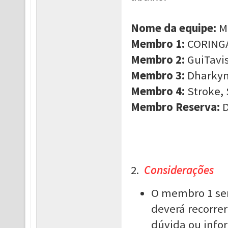
Nome da equipe:
M
Membro 1:
CORINGA,
Membro 2:
GuiTavis
Membro 3:
Dharkyn
Membro 4:
Stroke,
Membro Reserva:
D
2.
Considerações
O membro 1 ser
deverá recorrer
dúvida ou info