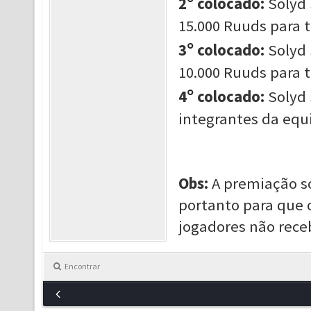
°
2
colocado:
Solyd 
15.000 Ruuds para 
°
3
colocado:
Solyd 
10.000 Ruuds para 
°
4
colocado:
Solyd 
integrantes da equ
Obs:
A premiação só
portanto para que 
jogadores não rece
Encontrar