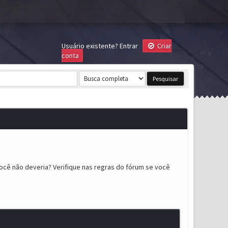
Usuário existente?
Entrar
Criar
conta
ocê não deveria? Verifique nas regras do fórum se você