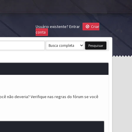
Usuário existente?
Entrar
Criar
conta
ocê não deveria? Verifique nas regras do fórum se você