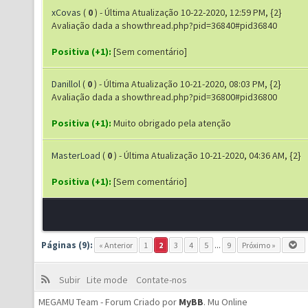
xCovas
(
0
) - Última Atualização 10-22-2020, 12:59 PM, {2}
Avaliação dada a showthread.php?pid=36840#pid36840
Positiva (+1):
[Sem comentário]
Danillol
(
0
) - Última Atualização 10-21-2020, 08:03 PM, {2}
Avaliação dada a showthread.php?pid=36800#pid36800
Positiva (+1):
Muito obrigado pela atenção
MasterLoad
(
0
) - Última Atualização 10-21-2020, 04:36 AM, {2}
Positiva (+1):
[Sem comentário]
Páginas (9):
« Anterior
1
2
3
4
5
...
9
Próximo »
Subir
Lite mode
Contate-nos
MEGAMU Team - Forum Criado por
MyBB
.
Mu Online