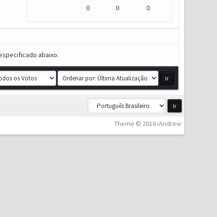
0
0
0
especificado abaixo.
Theme © 2016 iAndrew