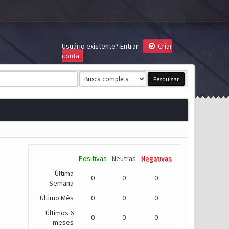
Usuário existente?
Entrar
Criar
conta
Positivas
Neutras
Negativas
Última
0
0
0
Semana
Último Mês
0
0
0
Últimos 6
0
0
0
meses