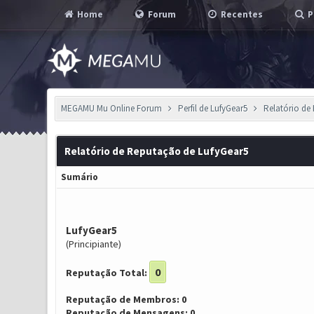
Home
Forum
Recentes
P
MEGAMU Mu Online Forum
Perfil de LufyGear5
Relatório de
Relatório de Reputação de LufyGear5
Sumário
LufyGear5
(Principiante)
0
Reputação Total:
Reputação de Membros: 0
Reputação de Mensagens: 0