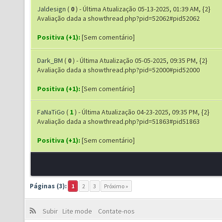
Jaldesign
(
0
) - Última Atualização 05-13-2025, 01:39 AM, {2}
Avaliação dada a showthread.php?pid=52062#pid52062
Positiva (+1):
[Sem comentário]
Dark_BM
(
0
) - Última Atualização 05-05-2025, 09:35 PM, {2}
Avaliação dada a showthread.php?pid=52000#pid52000
Positiva (+1):
[Sem comentário]
FaNaTiGo
(
1
) - Última Atualização 04-23-2025, 09:35 PM, {2}
Avaliação dada a showthread.php?pid=51863#pid51863
Positiva (+1):
[Sem comentário]
Páginas (3):
1
2
3
Próximo »
Subir
Lite mode
Contate-nos