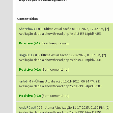
Comentários
SherebaZz
(
0
) - Última Atualização 01-31-2026, 12:32 AM, {2}
Avaliação dada a showthread.php?pid=54551#pid54551
Positiva (+1):
Resolveu pra mim.
DogaBiLL
(
0
) - Última Atualização 12-07-2025, 03:17 PM, {2}
Avaliação dada a showthread.php?pid=49338#pid49338
Positiva (+1):
[Sem comentário]
raifol
(
0
) - Última Atualização 11-21-2025, 06:34 PM, {2}
Avaliação dada a showthread.php?pid=53985#pid53985
Positiva (+1):
[Sem comentário]
AndyRCastl
(
0
) - Última Atualização 11-17-2025, 01:10 PM, {2}
Avaliação dada a showthread.php?pid=53951#pid53951