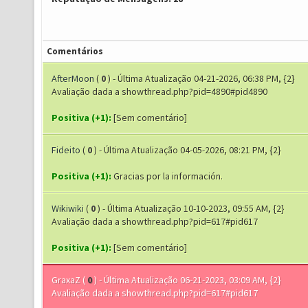
Comentários
AfterMoon
(
0
) - Última Atualização 04-21-2026, 06:38 PM, {2}
Avaliação dada a showthread.php?pid=4890#pid4890
Positiva (+1):
[Sem comentário]
Fideito
(
0
) - Última Atualização 04-05-2026, 08:21 PM, {2}
Positiva (+1):
Gracias por la información.
Wikiwiki
(
0
) - Última Atualização 10-10-2023, 09:55 AM, {2}
Avaliação dada a showthread.php?pid=617#pid617
Positiva (+1):
[Sem comentário]
GraxaZ
(
0
) - Última Atualização 06-21-2023, 03:09 AM, {2}
Avaliação dada a showthread.php?pid=617#pid617