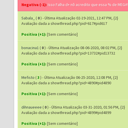
Negativa (-1):
Isso Falha d+ nõ acredito que essa % de MEGAV
Sabala_
(
0
) - Última Atualização 02-19-2021, 12:47 PM, {2}
Avaliação dada a showthread.php?pid=617#pid617
Positiva (+1):
[Sem comentário]
bonacina1
(
0
) - Última Atualização 08-06-2020, 08:02 PM, {2}
Avaliação dada a showthread.php?pid=13732#pid13732
Positiva (+1):
[Sem comentário]
Mefisto
(
3
) - Última Atualização 06-25-2020, 12:08 PM, {2}
Avaliação dada a showthread.php?pid=4890#pid4890
Positiva (+1):
[Sem comentário]
dihnaueeee
(
0
) - Última Atualização 03-31-2020, 01:56 PM, {2}
Avaliação dada a showthread.php?pid=4899#pid4899
Positiva (+1):
[Sem comentário]