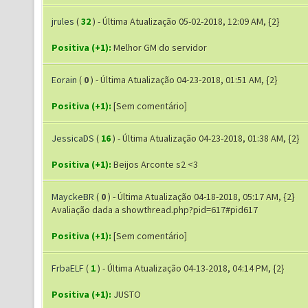
jrules
(
32
) - Última Atualização 05-02-2018, 12:09 AM, {2}
Positiva (+1):
Melhor GM do servidor
Eorain
(
0
) - Última Atualização 04-23-2018, 01:51 AM, {2}
Positiva (+1):
[Sem comentário]
JessicaDS
(
16
) - Última Atualização 04-23-2018, 01:38 AM, {2}
Positiva (+1):
Beijos Arconte s2 <3
MayckeBR
(
0
) - Última Atualização 04-18-2018, 05:17 AM, {2}
Avaliação dada a showthread.php?pid=617#pid617
Positiva (+1):
[Sem comentário]
FrbaELF
(
1
) - Última Atualização 04-13-2018, 04:14 PM, {2}
Positiva (+1):
JUSTO