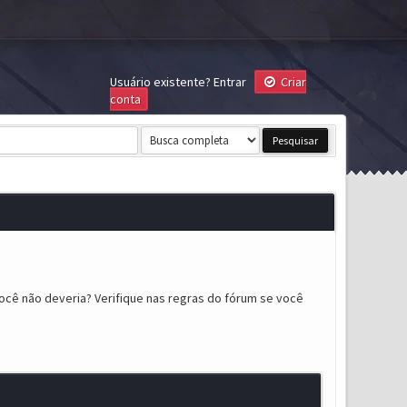
Usuário existente?
Entrar
Criar
conta
ocê não deveria? Verifique nas regras do fórum se você