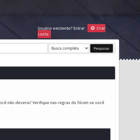
Usuário existente?
Entrar
Criar
conta
ocê não deveria? Verifique nas regras do fórum se você