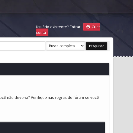
Usuário existente?
Entrar
Criar
conta
ocê não deveria? Verifique nas regras do fórum se você