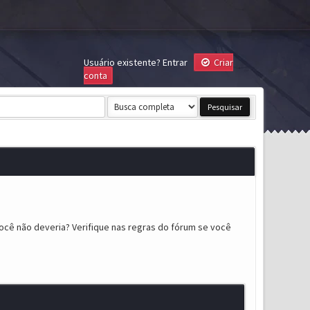
Usuário existente?
Entrar
Criar
conta
ocê não deveria? Verifique nas regras do fórum se você