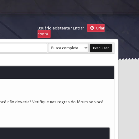
Usuário existente?
Entrar
Criar
conta
ocê não deveria? Verifique nas regras do fórum se você