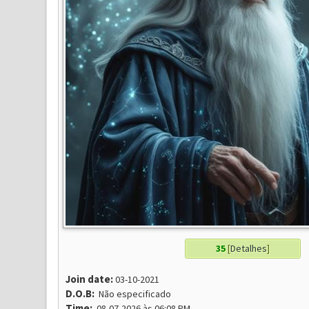
35
[
Detalhes
]
Join date:
03-10-2021
D.O.B:
Não especificado
Time:
08-07-2026 às 06:08 PM