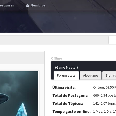
esquisar
Membros
Offline
(Game Master)
Forum stats
About me
Signat
Última visita:
Ontem, 03:50 
Total de Postagens:
666 (0,34 post
Total de Tópicos:
142 (0,07 tópic
Tempo gasto on-line:
1 Mês, 1 Dia, 