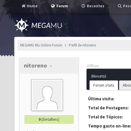
Home
Forum
Recentes
Pesq
MEGAMU Mu Online Forum
Perfil de nitoreno
nitoreno
Offline
(Novato)
Forum stats
Abo
Última visita:
Total de Postagens:
Total de Tópicos:
0
[
Detalhes
]
Tempo gasto on-line