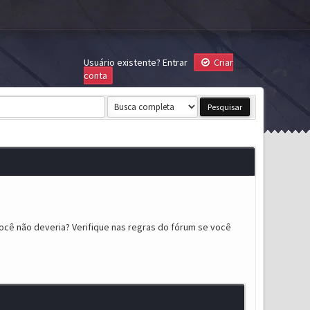
Usuário existente?
Entrar
Criar
conta
ocê não deveria? Verifique nas regras do fórum se você