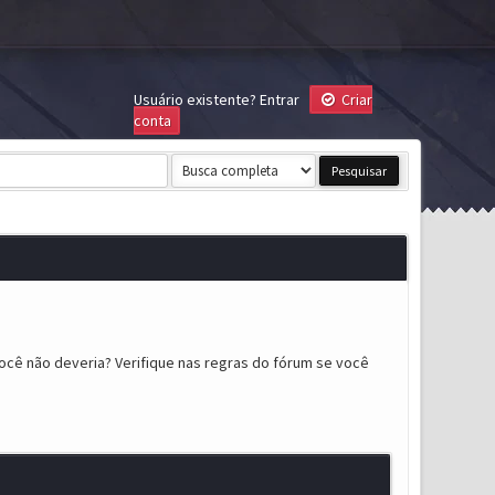
Usuário existente?
Entrar
Criar
conta
ocê não deveria? Verifique nas regras do fórum se você