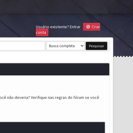
Usuário existente?
Entrar
Criar
conta
ocê não deveria? Verifique nas regras do fórum se você