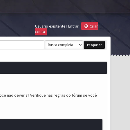
Usuário existente?
Entrar
Criar
conta
ocê não deveria? Verifique nas regras do fórum se você