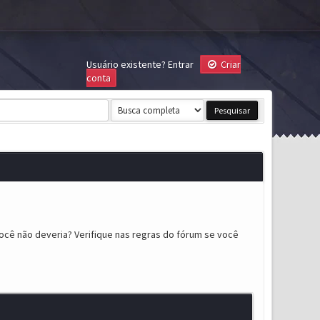
Usuário existente?
Entrar
Criar
conta
ocê não deveria? Verifique nas regras do fórum se você