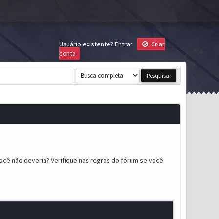
Usuário existente?
Entrar
Criar
conta
ocê não deveria? Verifique nas regras do fórum se você