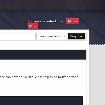
Usuário existente?
Entrar
Criar
conta
ocê não deveria? Verifique nas regras do fórum se você