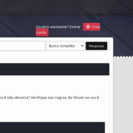
Usuário existente?
Entrar
Criar
conta
ocê não deveria? Verifique nas regras do fórum se você