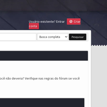
Usuário existente?
Entrar
Criar
conta
ocê não deveria? Verifique nas regras do fórum se você