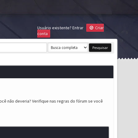
Usuário existente?
Entrar
Criar
conta
ocê não deveria? Verifique nas regras do fórum se você