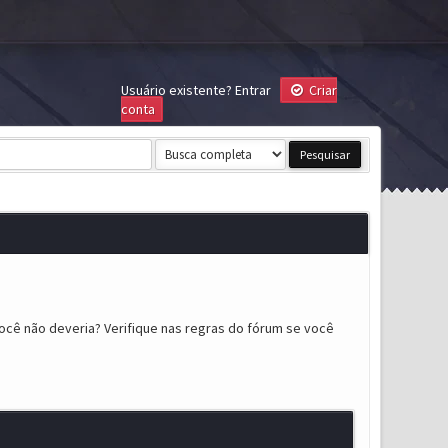
Usuário existente?
Entrar
Criar
conta
ocê não deveria? Verifique nas regras do fórum se você