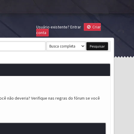
Usuário existente?
Entrar
Criar
conta
ocê não deveria? Verifique nas regras do fórum se você