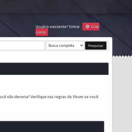
Usuário existente?
Entrar
Criar
conta
ocê não deveria? Verifique nas regras do fórum se você