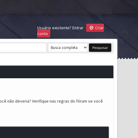
Usuário existente?
Entrar
Criar
conta
ocê não deveria? Verifique nas regras do fórum se você