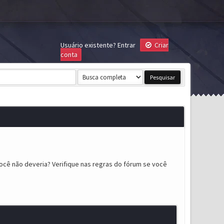
Usuário existente?
Entrar
Criar
conta
ocê não deveria? Verifique nas regras do fórum se você