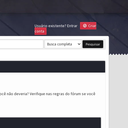
Usuário existente?
Entrar
Criar
conta
ocê não deveria? Verifique nas regras do fórum se você