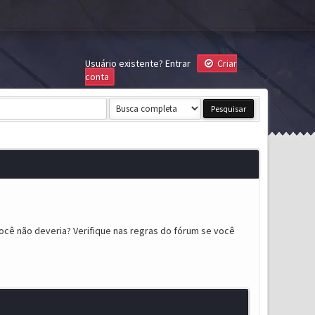
Usuário existente?
Entrar
Criar
conta
ocê não deveria? Verifique nas regras do fórum se você