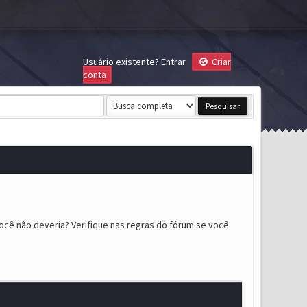
Usuário existente?
Entrar
Criar
conta
ocê não deveria? Verifique nas regras do fórum se você