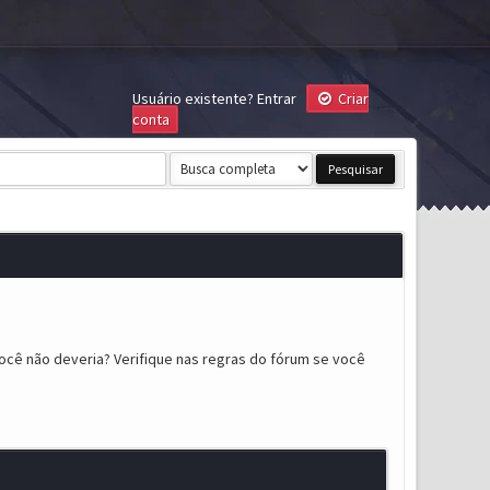
Usuário existente?
Entrar
Criar
conta
ocê não deveria? Verifique nas regras do fórum se você