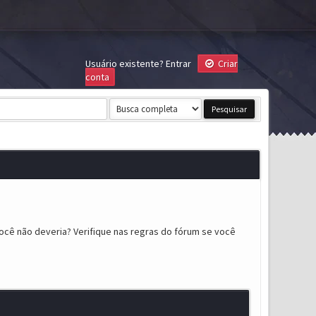
Usuário existente?
Entrar
Criar
conta
ocê não deveria? Verifique nas regras do fórum se você