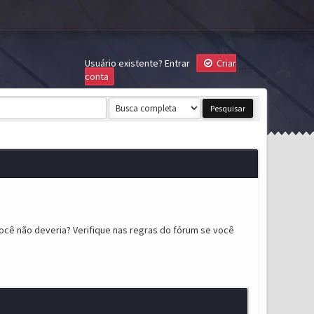
Usuário existente?
Entrar
Criar
conta
ocê não deveria? Verifique nas regras do fórum se você