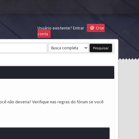
Usuário existente?
Entrar
Criar
conta
ocê não deveria? Verifique nas regras do fórum se você