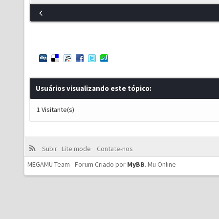
Usuários visualizando este tópico:
1 Visitante(s)
Subir
Lite mode
Contate-nos
MEGAMU Team - Forum Criado por
MyBB
.
Mu Online