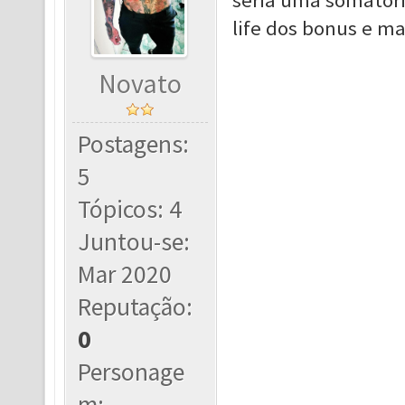
seria uma somatóri
life dos bonus e mai
Novato
Postagens:
5
Tópicos: 4
Juntou-se:
Mar 2020
Reputação:
0
Personage
m: