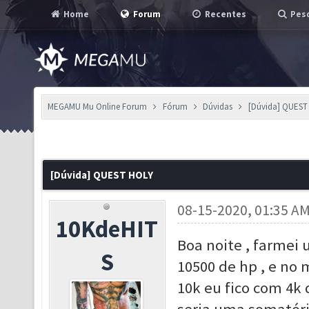
Home
Forum
Recentes
Pesq
MEGAMU Mu Online Forum
Fórum
Dúvidas
[Dúvida] QUEST
[Dúvida] QUEST HOLY
08-15-2020, 01:35 A
10KdeHIT
Boa noite , farmei 
S
10500 de hp , e no
10k eu fico com 4k 