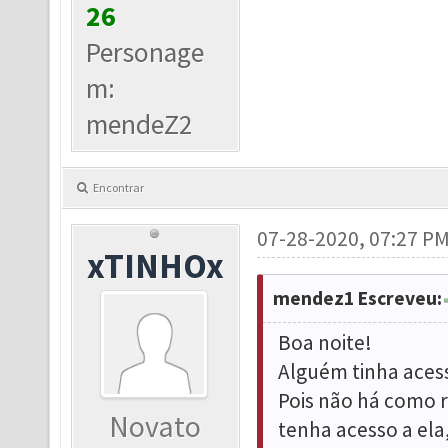
26
Personage
m:
mendeZ2
Encontrar
07-28-2020, 07:27 P
xTINHOx
mendez1 Escreveu:
Boa noite!
Alguém tinha aces
Pois não há como 
Novato
tenha acesso a ela,