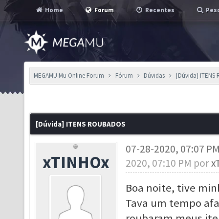
Home
Forum
Recentes
Pesq
MEGAMU Mu Online Forum
Fórum
Dúvidas
[Dúvida] ITEN
[Dúvida] ITENS ROUBADOS
07-28-2020, 07:07 P
xTINHOx
2020, 07:10 PM por
x
Boa noite, tive min
Tava um tempo afas
roubaram meus ite