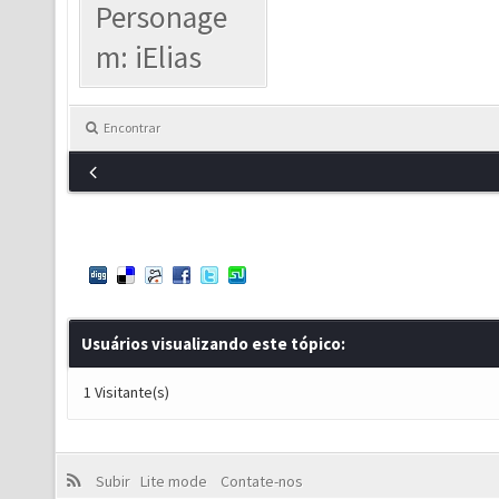
Personage
m: iElias
Encontrar
Usuários visualizando este tópico:
1 Visitante(s)
Subir
Lite mode
Contate-nos