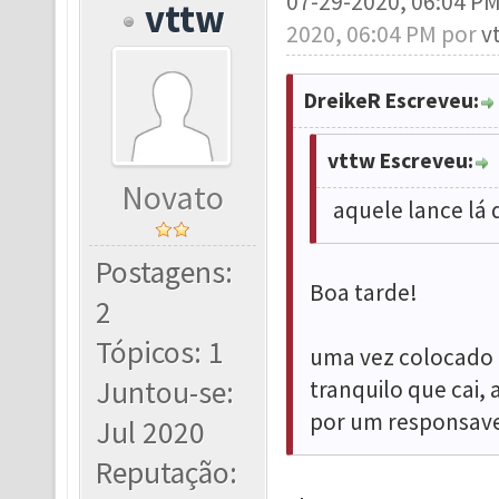
07-29-2020, 06:04 P
vttw
2020, 06:04 PM por
v
DreikeR Escreveu:
vttw Escreveu:
Novato
aquele lance lá 
Postagens:
Boa tarde!
2
Tópicos: 1
uma vez colocado 
Juntou-se:
tranquilo que cai,
por um responsave
Jul 2020
Reputação: