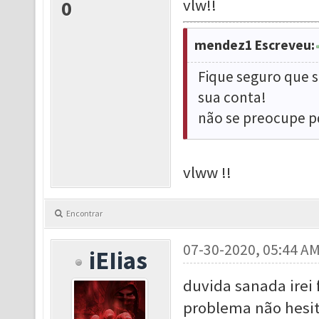
vlw!!
0
mendez1 Escreveu:
Fique seguro que se
sua conta!
não se preocupe 
vlww !!
Encontrar
07-30-2020, 05:44 A
iEIias
duvida sanada irei 
problema não hesit