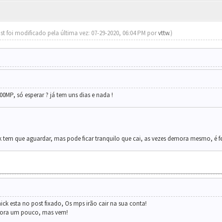
st foi modificado pela última vez: 07-29-2020, 06:04 PM por
vttw
.)
00MP, só esperar ? já tem uns dias e nada !
 tem que aguardar, mas pode ficar tranquilo que cai, as vezes demora mesmo, é f
ick esta no post fixado, Os mps irão cair na sua conta!
mora um pouco, mas vem!