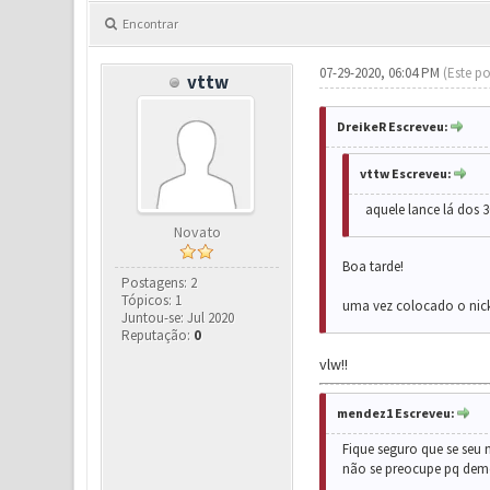
Encontrar
07-29-2020, 06:04 PM
(Este po
vttw
DreikeR Escreveu:
vttw Escreveu:
aquele lance lá dos 3
Novato
Boa tarde!
Postagens: 2
Tópicos: 1
uma vez colocado o nick
Juntou-se: Jul 2020
Reputação:
0
vlw!!
mendez1 Escreveu:
Fique seguro que se seu n
não se preocupe pq de