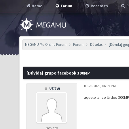
Home
Forum
Recentes
P
MEGAMU Mu Online Forum
Fórum
Dúvidas
[Dúvida] gr
0 Voto(s) - 0 em Média
1
2
3
4
5
[Dúvida] grupo facebook 300MP
07-28-2020, 06:09 PM
vttw
aquele lance lá dos 300MP,
Novato