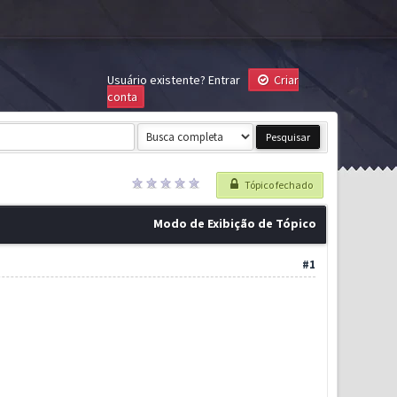
Usuário existente?
Entrar
Criar
conta
Tópico fechado
Modo de Exibição de Tópico
#1