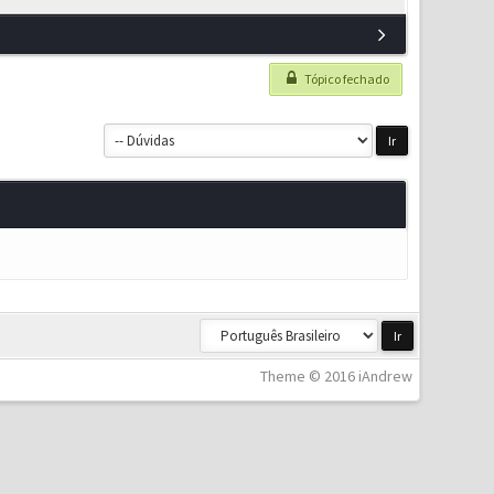
Tópico fechado
Theme © 2016 iAndrew