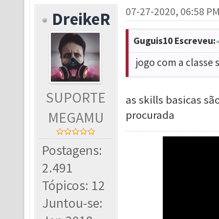
07-27-2020, 06:58 P
DreikeR
Guguis10 Escreveu:
jogo com a class
SUPORTE
as skills basicas s
procurada
MEGAMU
Postagens:
2.491
Tópicos: 12
Juntou-se: