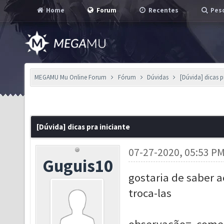
Home
Forum
Recentes
Pesq
MEGAMU Mu Online Forum
Fórum
Dúvidas
[Dúvida] dicas p
[Dúvida] dicas pra iniciante
07-27-2020, 05:53 P
Guguis10
gostaria de saber 
troca-las