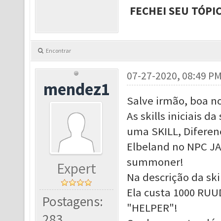
FECHEI SEU TÓPI
Encontrar
07-27-2020, 08:49 P
mendez1
Salve irmão, boa no
As skills iniciais
uma SKILL, Diferen
Elbeland no NPC JA
summoner!
Expert
Na descrição da skil
Ela custa 1000 RUU
Postagens:
"HELPER"!
283