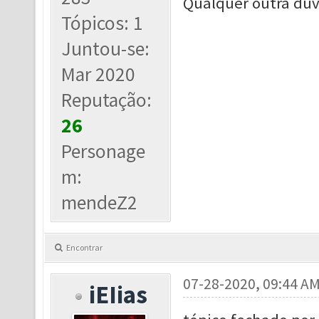
Qualquer outra dúv
Tópicos: 1
Juntou-se:
Mar 2020
Reputação:
26
Personage
m:
mendeZ2
Encontrar
07-28-2020, 09:44 A
iEIias